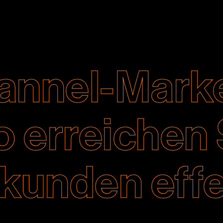
annel-Marke
 erreichen 
lkunden effe