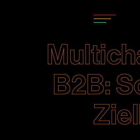
Multich
B2B: So
Zie