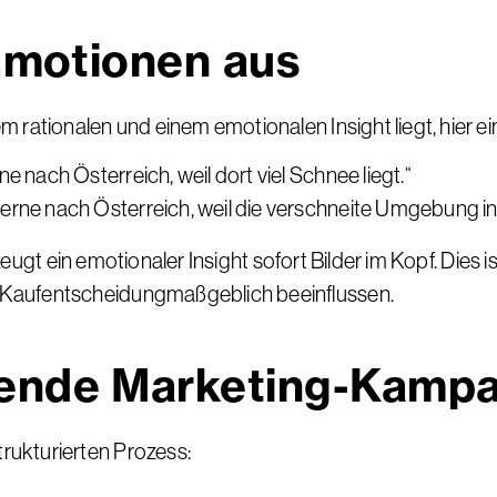
 Emotionen aus
rationalen und einem emotionalen Insight liegt, hier ein
ne nach Österreich, weil dort viel Schnee liegt.“
 gerne nach Österreich, weil die verschneite Umgebung in
rzeugt ein emotionaler Insight sofort Bilder im Kopf. Dies
 Kaufentscheidungmaßgeblich beeinflussen.
gende Marketing-Kamp
trukturierten Prozess: