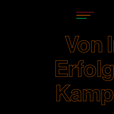
Von I
Erfol
Kampa