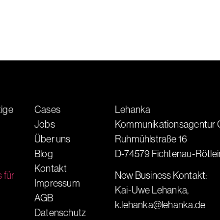
tige
Cases
Lehanka
Jobs
Kommunikationsagentur
Über uns
Ruhmühlstraße 16
Blog
D-74579 Fichtenau-Rötlei
Kontakt
 für
New Business Kontakt:
Impressum
Kai-Uwe Lehanka,
AGB
k.lehanka@lehanka.de
Datenschutz