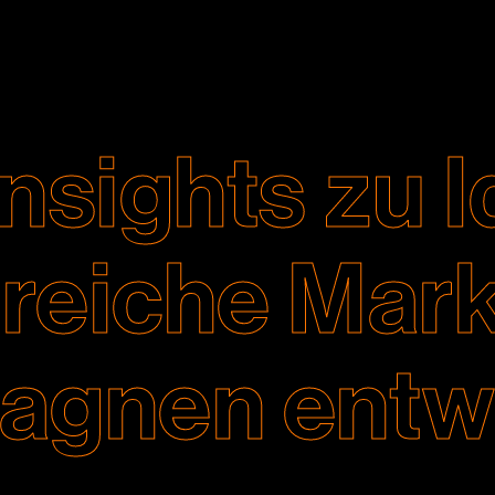
nsights zu 
greiche Mark
gnen entw