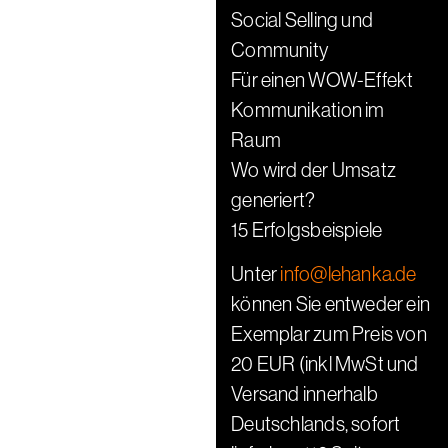
Social Selling und
Community
Für einen WOW-Effekt
Kommunikation im
Raum
Wo wird der Umsatz
generiert?
15 Erfolgsbeispiele
Unter
info@lehanka.de
können Sie entweder ein
Exemplar zum Preis von
20 EUR (inkl MwSt und
Versand innerhalb
Deutschlands, sofort