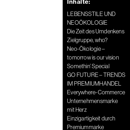
Inhalte:
LEBENSSTILE UND
NEOÖKOLOGIE
Die Zeit des Umdenkens
Zielgruppe, who?
Neo-Ökologie –
tomorrow is our vision
Somethin’ Special
GO FUTURE – TRENDS
IM PREMIUMHANDEL
Everywhere-Commerce
Unternehmensmarke
mit Herz
Einzigartigkeit durch
Premiummarke