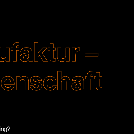
faktur –
denschaft
ing?